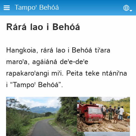
Skip to main content
Tampoꞌ Behóá
Sel
Rárá lao i Behóá
Hangkoia, rárá lao i Behóá tiꞌara
maroꞌa, agáiáná deꞌe-deꞌe
rapakaroꞌangi miꞌi. Peita teke ntániꞌna
i “Tampoꞌ Behóá”.